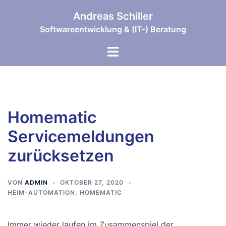
Zum
Andreas Schiller
Inhalt
Softwareentwicklung & (IT-) Beratung
springen
Menü
umschalten
Homematic
Servicemeldungen
zurücksetzen
VON
ADMIN
OKTOBER 27, 2020
HEIM-AUTOMATION
,
HOMEMATIC
Immer wieder laufen im Zusammenspiel der