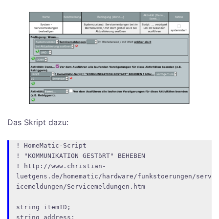
Das Skript dazu:
! HomeMatic-Script

! "KOMMUNIKATION GESTöRT" BEHEBEN

! http://www.christian-
luetgens.de/homematic/hardware/funkstoerungen/serv
icemeldungen/Servicemeldungen.htm

string itemID;

string address;
