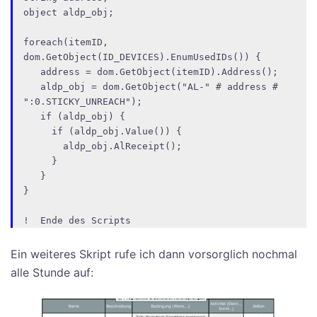
object aldp_obj;

foreach(itemID, 
dom.GetObject(ID_DEVICES).EnumUsedIDs()) {

   address = dom.GetObject(itemID).Address();

   aldp_obj = dom.GetObject("AL-" # address # 
":0.STICKY_UNREACH");

   if (aldp_obj) {

     if (aldp_obj.Value()) {

       aldp_obj.AlReceipt();

     }

   }

}

!  Ende des Scripts
Ein weiteres Skript rufe ich dann vorsorglich nochmal
alle Stunde auf: