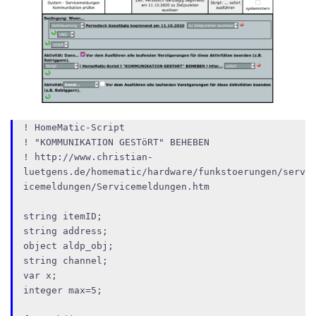
! HomeMatic-Script

! "KOMMUNIKATION GESTöRT" BEHEBEN

! http://www.christian-
luetgens.de/homematic/hardware/funkstoerungen/serv
icemeldungen/Servicemeldungen.htm

string itemID;

string address;

object aldp_obj;

string channel;

var x;

integer max=5;
