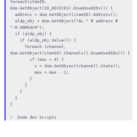
foreach(itemID, 
dom.GetObject(ID_DEVICES).EnumUsedIDs()) {

  address = dom.GetObject(itemID).Address();

  aldp_obj = dom.GetObject("AL-" # address # 
":0.UNREACH");

  if (aldp_obj) {

    if (aldp_obj.Value()) {

      foreach (channel, 
dom.GetObject(itemID).Channels().EnumUsedIDs()) {

        if (max > 0) { 

          x = dom.GetObject(channel).State();

          max = max - 1;

        }

      }

    }

  }

}
